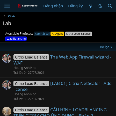
Đăng nhập
Đăng ký
Citrix
Lab
Available Prefixes:
Xem tất cả
AI Agent
Citrix Load Balance
Load Balancing
Bộ lọc
The Web App Firewall wizard -
Citrix Load Balance
WAF
Hoang Anh Nho
Trả lời
0
27/07/2021
[LAB 01] Citrix NetScaler - Add
Citrix Load Balance
license
Hoang Anh Nho
Trả lời
0
27/07/2021
CẤU HÌNH LOADBLANCING
Citrix Load Balance
TRÊN CITRIX CHO ỨNG DỤNG – Phần 2