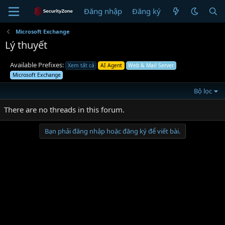
Đăng nhập
Đăng ký
Microsoft Exchange
Lý thuyết
Available Prefixes:
Xem tất cả
AI Agent
Web & Mail Server
Microsoft Exchange
Bộ lọc
There are no threads in this forum.
Bạn phải đăng nhập hoặc đăng ký để viết bài.