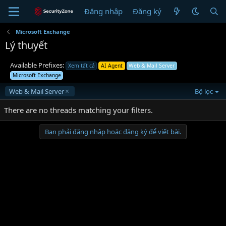
Đăng nhập
Đăng ký
Microsoft Exchange
Lý thuyết
Available Prefixes:
Xem tất cả
AI Agent
Web & Mail Server
Microsoft Exchange
Web & Mail Server
Bộ lọc
There are no threads matching your filters.
Bạn phải đăng nhập hoặc đăng ký để viết bài.