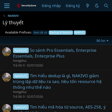
Đăng nhập
Đăng ký
NAKIVO
Lý thuyết
Available Prefixes:
Xem tất cả
Backup & Restore
NAKIVO
Bộ lọc
So sánh Pro Essentials, Enterprise
NAKIVO
Essentials, Enterprise Plus
hongphuc
Trả lời
0
02/07/2026
Tìm hiểu dedup là gì, NAKIVO giảm
NAKIVO
trùng lặp dữ liệu ra sao, tiêu tốn resource hệ
thống như thế nào
hongphuc
Trả lời
0
02/07/2026
Tìm hiểu mã hóa từ source, AES-256, ý
NAKIVO