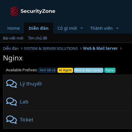
Home
Diễn đàn
Có gì mới
Thành viên
Bài viết mới
Tìm chủ đề
Diễn đàn
SYSTEM & SERVER SOLUTIONS
Web & Mail Server
Nginx
Available Prefixes:
Xem tất cả
AI Agent
Web & Mail Server
Nginx
Lý thuyết
Lab
Ticket