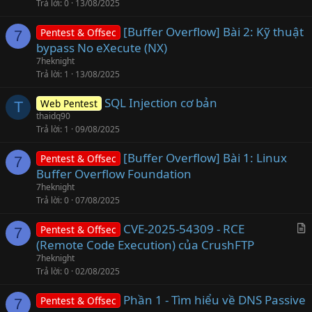
Trả lời
0
13/08/2025
[Buffer Overflow] Bài 2: Kỹ thuật
Pentest & Offsec
7
bypass No eXecute (NX)
7heknight
Trả lời
1
13/08/2025
SQL Injection cơ bản
Web Pentest
T
thaidq90
Trả lời
1
09/08/2025
[Buffer Overflow] Bài 1: Linux
Pentest & Offsec
7
Buffer Overflow Foundation
7heknight
Trả lời
0
07/08/2025
CVE-2025-54309 - RCE
Pentest & Offsec
7
r
(Remote Code Execution) của CrushFTP
t
7heknight
i
Trả lời
0
02/08/2025
c
Phần 1 - Tìm hiểu về DNS Passive
l
Pentest & Offsec
7