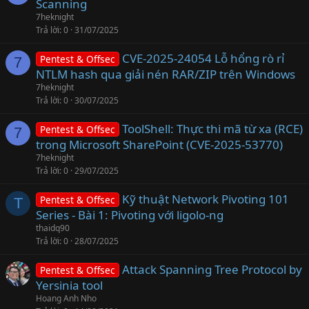
Scanning
e
7heknight
Trả lời
0
31/07/2025
CVE-2025-24054 Lỗ hổng rò rỉ
Pentest & Offsec
7
NTLM hash qua giải nén RAR/ZIP trên Windows
7heknight
Trả lời
0
30/07/2025
ToolShell: Thực thi mã từ xa (RCE)
Pentest & Offsec
7
trong Microsoft SharePoint (CVE-2025-53770)
7heknight
Trả lời
0
29/07/2025
Kỹ thuật Network Pivoting 101
Pentest & Offsec
T
Series - Bài 1: Pivoting với ligolo-ng
thaidq90
Trả lời
0
28/07/2025
Attack Spanning Tree Protocol by
Pentest & Offsec
Yersinia tool
Hoang Anh Nho