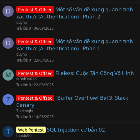
Một số vấn đề xung quanh tính
Pentest & Offsec
D
xác thực (Authentication) - Phần 2
duynp
Trả lời
0
06/09/2025
Một số vấn đề xung quanh tính
Pentest & Offsec
D
xác thực (Authentication) - Phần 1
duynp
Trả lời
0
23/08/2025
Fileless: Cuộc Tấn Công Vô Hình
Pentest & Offsec
M
M0nk3y01d
Trả lời
0
22/08/2025
[Buffer Overflow] Bài 3: Stack
Pentest & Offsec
7
Canary
7heknight
Trả lời
0
14/08/2025
SQL Injection cơ bản 02
Web Pentest
T
thaidq90