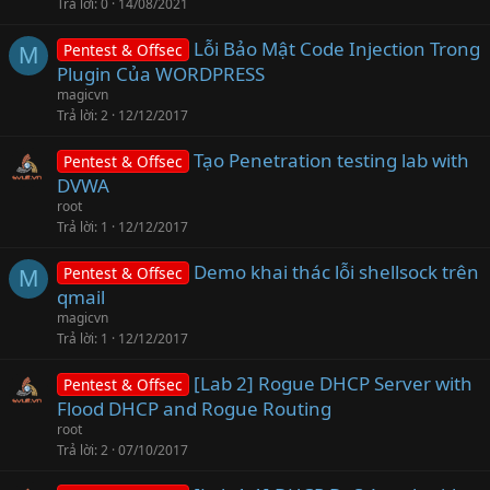
Trả lời
0
14/08/2021
Lỗi Bảo Mật Code Injection Trong
Pentest & Offsec
M
Plugin Của WORDPRESS
magicvn
Trả lời
2
12/12/2017
Tạo Penetration testing lab with
Pentest & Offsec
DVWA
root
Trả lời
1
12/12/2017
Demo khai thác lỗi shellsock trên
Pentest & Offsec
M
qmail
magicvn
Trả lời
1
12/12/2017
[Lab 2] Rogue DHCP Server with
Pentest & Offsec
Flood DHCP and Rogue Routing
root
Trả lời
2
07/10/2017