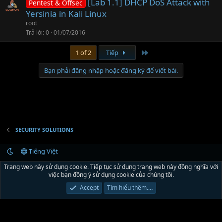
[Lab 1.1] DHCP DoS Attack with
Pentest & Offsec
Yersinia in Kali Linux
root
Trả lời
0
01/07/2016
Last
1 of 2
Tiếp
Bạn phải đăng nhập hoặc đăng ký để viết bài.
SECURITY SOLUTIONS
Tiếng Việt
Liên hệ
Quy định và Nội quy
Chính sách bảo mật
Trợ giúp
R
Trang web này sử dụng cookie. Tiếp tục sử dụng trang web này đồng nghĩa với
S
việc bạn đồng ý sử dụng cookie của chúng tôi.
S
®
Community platform by XenForo
© 2010-2024 XenForo Ltd.
Xenforo Theme by
Accept
Tìm hiểu thêm.…
© XenTR
|
Xenforo Theme
© by ©XenTR