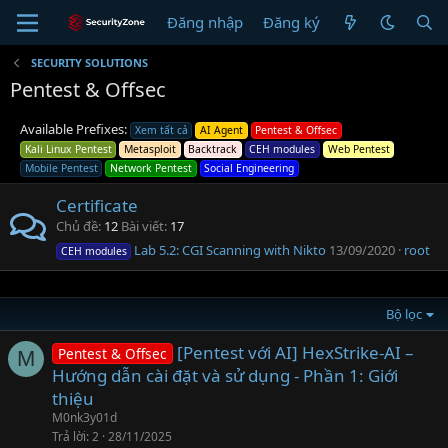
Đăng nhập
Đăng ký
SECURITY SOLUTIONS
Pentest & Offsec
Available Prefixes:
Xem tất cả
AI Agent
Pentest & Offsec
Kali Linux Pentest
Metasploit
Backtrack
CEH modules
Web Pentest
Mobile Pentest
Network Pentest
Social Engineering
Certificate
Chủ đề
12
Bài viết
17
Lab 5.2: CGI Scanning with Nikto
13/09/2020
root
CEH modules
Bộ lọc
[Pentest với AI] HexStrike-AI –
Pentest & Offsec
M
Hướng dẫn cài đặt và sử dụng - Phần 1: Giới
thiệu
M0nk3y01d
Trả lời
2
28/11/2025