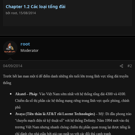
Chapter 1.2 Các loại tổng đài
bởi
root
,
15/08/2014
root
Moderator
04/09/2014
#2
Trước hết lan man một tí để điểm danh những tên tuổi lớn trong lĩnh vực tổng đài truyền
thống
Alcatel – Pháp
: Vào Việt Nam sớm nhất với hệ thống tổng đài 4300 và 4100.
Chiếm đa số thị phần các hệ thống mạng riêng trong lĩnh vực quốc phòng, chính
phủ
Avaya (Tiền thân là AT&T rồi Lucent Technologies)
– Mỹ: Đi đầu phong trào
“chuyển mạch điện tử kỹ thuật số” với hệ thống Definity. Năm 1994 mới vào thị
trương Việt Nam nhưng nhanh chóng chiếm thị phần quan trọng lại được tiếng là
chỉ dành cho nhà giầu bởi giá cao ngất so với các đối thủ cạnh tranh