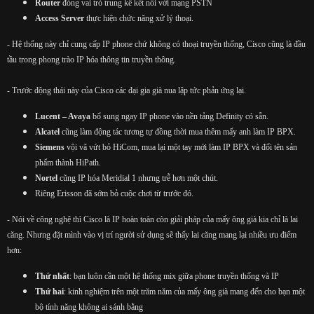
Router
đóng vai trò trung kế kết nối với mạng PSTN
Access Server
thực hiện chức năng xử lý thoại.
- Hệ thống này chỉ cung cấp IP phone chứ không có thoại truyền thống, Cisco cũng là đầu
tầu trong phong trào IP hóa thông tin truyền thông.
- Trước động thái này của Cisco các đại gia già nua lập tức phản ứng lại.
Lucent – Avaya
bổ sung ngay IP phone vào nền tảng Definity có sẵn.
Alcatel
cũng làm động tác tương tự đồng thời mua thêm mấy anh làm IP BPX.
Siemens
vội vã vứt bỏ HiCom, mua lại một tay mới làm IP BPX và đổi tên sản
phẩm thành HiPath.
Nortel
cũng IP hóa Meridial 1 nhưng trễ hơn một chút.
Riêng Erisson đã sớm bỏ cuộc chơi từ trước đó.
- Nói về công nghệ thì Cisco là IP hoàn toàn còn giải pháp của mấy ông già kia chỉ là lai
căng. Nhưng đặt mình vào vị trí người sử dụng sẽ thấy lai căng mang lại nhiều ưu điểm
hơn:
Thứ nhất
: bạn luôn cần một hệ thống mix giữa phone truyền thống và IP
Thứ hai
: kinh nghiệm trên một trăm năm của mấy ông già mang đến cho bạn một
bộ tính năng không ai sánh bằng