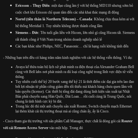
Ericsson – Thụy Điển
: một dạo cũng ầm ỹ với hệ thống MD110 nhưng sớm bỏ
cuộc chơi khi Erisson chỉ quan tâm đến các nhà khai thác mạng đi động
Nortel (tiền thân là Northern Telecom) – Canada
: Không chịu thua kém ai với
hệ thống Meridial 1. Tuy nhiên không được thành công lắm
Siemens – Đức
: Tên tuổi gắn liền với Hicom, lớn nhỏ gì cũng Hicom tất. Siemens
rất thành công ở Việt Nam trong nhóm doanh nghiệp nhỏ lẻ
Các bạn khác như Philips, NEC, Panasonic… chỉ là hạng ruồi không tính đến
- Những bạn trên đều có hàng trăm năm kinh nghiệm với các hệ thống viễn thông. Ví dụ:
Avaya kế thừa toàn bộ lịch sử phát minh ra điện thoại của Alexander Graham Bell
cùng với Bell labs nơi phát minh ra đủ loại công nghệ trong lĩnh vực điện tử viễn
thông.
Tuy nhiên cuối thế kỷ 20 bước sang thế kỷ 21 là thời điểm các đại gia trên lao đao
bởi lợi nhuận từ phần cứng giảm đến tối thiểu mà khách hàng chưa quen lắm với
bản quyền (license). Các thiết bị tổng đài đang dùng linh kiện sản xuất tại Nhật
Bản phải chuyển sang Hàn Quốc, Đài Loan… rồi cuối cùng là Trung Quốc, nói
chung là tình hình cực kỳ bi đát.
Trong lúc đó thì một anh chuyên sản xuất Router, Switch chuyển mạch Ethernet
lại thèm khát cái thị trường thoại mà ai cũng chán ấy, ấy là Cisco.
- Cisco tham gia thị trường với sản phẩm Call Manager, thực chất là đóng gói cái
Router
với cái Remote Access Server
vào một hộp. Trong đó