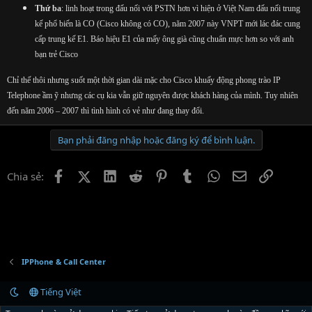
Thứ ba
: linh hoạt trong đấu nối với PSTN hơn vì hiện ở Việt Nam đấu nối trung
kế phổ biến là CO (Cisco không có CO), năm 2007 này VNPT mới lác đác cung
cấp trung kế E1. Báo hiệu E1 của mấy ông già cũng chuẩn mực hơn so với anh
bạn trẻ Cisco
Chỉ thế thôi nhưng suốt một thời gian dài mặc cho Cisco khuấy động phong trào IP
Telephone ầm ỹ nhưng các cụ kia vẫn giữ nguyên được khách hàng của mình. Tuy nhiên
đến năm 2006 – 2007 thì tình hình có vẻ như đang thay đổi.
Bạn phải đăng nhập hoặc đăng ký để bình luận.
Facebook
X (Twitter)
LinkedIn
Reddit
Pinterest
Tumblr
WhatsApp
Email
Link
Chia sẻ:
IPPhone & Call Center
Tiếng Việt
Liên hệ
Quy định và Nội quy
Chính sách bảo mật
Trợ giúp
R