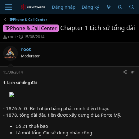
Đăng nhập
Đăng ký
IPPhone & Call Center
Chapter 1 Lịch sử tổng đài
IPPhone & Call Center
T
N
root
15/08/2014
h
g
r
à
root
e
y
Moderator
a
g
d
ử
s
i
15/08/2014
#1
t
a
1. Lịch sử tổng đài
r
t
e
r
- 1876 A. G. Bell nhận bằng phát minh điện thoại.
- 1878, tổng đài đầu tiên được xây dựng ở La Porte Mỹ.
Có 21 thuê bao
Là một tổng đài sử dụng nhân công