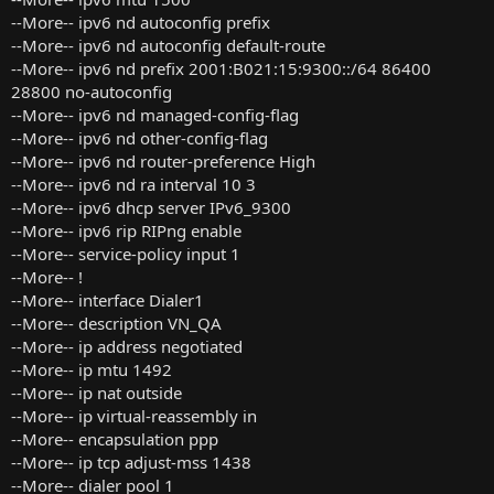
--More-- ipv6 nd autoconfig prefix
--More-- ipv6 nd autoconfig default-route
--More-- ipv6 nd prefix 2001:B021:15:9300::/64 86400
28800 no-autoconfig
--More-- ipv6 nd managed-config-flag
--More-- ipv6 nd other-config-flag
--More-- ipv6 nd router-preference High
--More-- ipv6 nd ra interval 10 3
--More-- ipv6 dhcp server IPv6_9300
--More-- ipv6 rip RIPng enable
--More-- service-policy input 1
--More-- !
--More-- interface Dialer1
--More-- description VN_QA
--More-- ip address negotiated
--More-- ip mtu 1492
--More-- ip nat outside
--More-- ip virtual-reassembly in
--More-- encapsulation ppp
--More-- ip tcp adjust-mss 1438
--More-- dialer pool 1