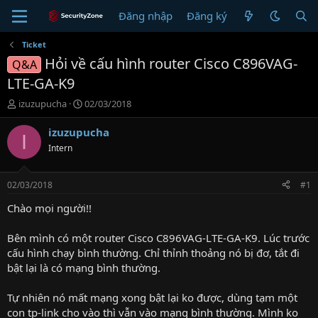
Đăng nhập
Đăng ký
Ticket
Hỏi về cấu hình router Cisco C896VAG-
Q&A
LTE-GA-K9
T
N
izuzupucha
02/03/2018
h
g
r
à
izuzupucha
I
e
y
Intern
a
g
d
ử
s
i
02/03/2018
#1
t
a
Chào mọi người!!
r
t
Bên mình có một router Cisco C896VAG-LTE-GA-K9. Lúc trước
e
cấu hình chạy bình thường. Chỉ thỉnh thoảng nó bị đơ, tắt đi
r
bật lại là có mạng bình thường.
Tự nhiên nó mất mạng xong bật lại ko được, dùng tạm một
con tp-link cho vào thì vẫn vào mạng bình thường. Mình ko