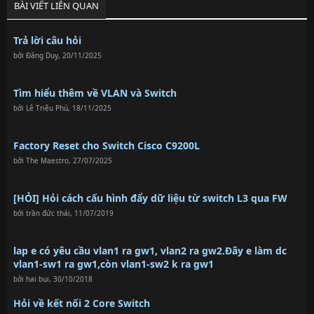
BÀI VIẾT LIÊN QUAN
Trả lời câu hỏi
bởi
Đăng Duy
,
20/11/2025
Tìm hiểu thêm về VLAN và Switch
bởi
Lê Triệu Phú
,
18/11/2025
Factory Reset cho Switch Cisco C9200L
bởi
The Maestro
,
27/07/2025
[HỎI] Hỏi cách cấu hình đẩy dữ liệu từ switch L3 qua FW
bởi
trần đức thái
,
11/07/2019
lap e có yêu cầu vlan1 ra gw1, vlan2 ra gw2.Đây e làm dc
vlan1-sw1 ra gw1,còn vlan1-sw2 k ra gw1
bởi
hai bui
,
30/10/2018
Hỏi về kết nối 2 Core Switch