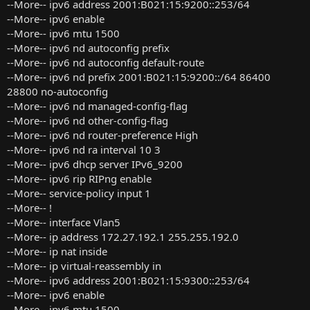
--More-- ipv6 address 2001:B021:15:9200::253/64
--More-- ipv6 enable
--More-- ipv6 mtu 1500
--More-- ipv6 nd autoconfig prefix
--More-- ipv6 nd autoconfig default-route
--More-- ipv6 nd prefix 2001:B021:15:9200::/64 86400
28800 no-autoconfig
--More-- ipv6 nd managed-config-flag
--More-- ipv6 nd other-config-flag
--More-- ipv6 nd router-preference High
--More-- ipv6 nd ra interval 10 3
--More-- ipv6 dhcp server IPv6_9200
--More-- ipv6 rip RIPng enable
--More-- service-policy input 1
--More-- !
--More-- interface Vlan5
--More-- ip address 172.27.192.1 255.255.192.0
--More-- ip nat inside
--More-- ip virtual-reassembly in
--More-- ipv6 address 2001:B021:15:9300::253/64
--More-- ipv6 enable
--More-- ipv6 mtu 1500