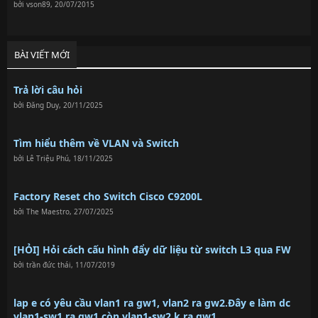
bởi
vson89
,
20/07/2015
BÀI VIẾT MỚI
Trả lời câu hỏi
bởi
Đăng Duy
,
20/11/2025
Tìm hiểu thêm về VLAN và Switch
bởi
Lê Triệu Phú
,
18/11/2025
Factory Reset cho Switch Cisco C9200L
bởi
The Maestro
,
27/07/2025
[HỎI] Hỏi cách cấu hình đẩy dữ liệu từ switch L3 qua FW
bởi
trần đức thái
,
11/07/2019
lap e có yêu cầu vlan1 ra gw1, vlan2 ra gw2.Đây e làm dc
vlan1-sw1 ra gw1,còn vlan1-sw2 k ra gw1