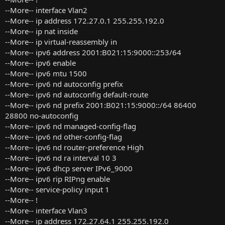
--More-- interface Vlan2
--More-- ip address 172.27.0.1 255.255.192.0
--More-- ip nat inside
--More-- ip virtual-reassembly in
--More-- ipv6 address 2001:B021:15:9000::253/64
--More-- ipv6 enable
--More-- ipv6 mtu 1500
--More-- ipv6 nd autoconfig prefix
--More-- ipv6 nd autoconfig default-route
--More-- ipv6 nd prefix 2001:B021:15:9000::/64 86400
28800 no-autoconfig
--More-- ipv6 nd managed-config-flag
--More-- ipv6 nd other-config-flag
--More-- ipv6 nd router-preference High
--More-- ipv6 nd ra interval 10 3
--More-- ipv6 dhcp server IPv6_9000
--More-- ipv6 rip RIPng enable
--More-- service-policy input 1
--More-- !
--More-- interface Vlan3
--More-- ip address 172.27.64.1 255.255.192.0