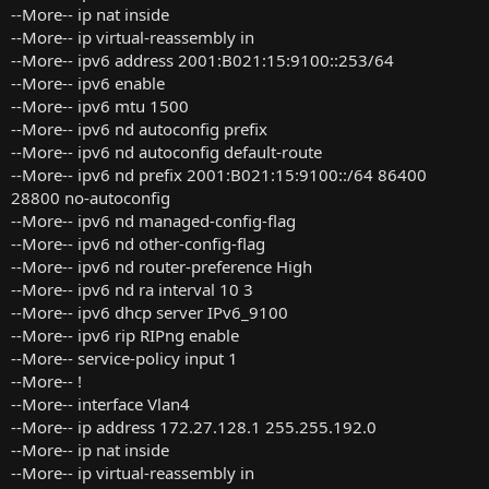
--More-- ip nat inside
--More-- ip virtual-reassembly in
--More-- ipv6 address 2001:B021:15:9100::253/64
--More-- ipv6 enable
--More-- ipv6 mtu 1500
--More-- ipv6 nd autoconfig prefix
--More-- ipv6 nd autoconfig default-route
--More-- ipv6 nd prefix 2001:B021:15:9100::/64 86400
28800 no-autoconfig
--More-- ipv6 nd managed-config-flag
--More-- ipv6 nd other-config-flag
--More-- ipv6 nd router-preference High
--More-- ipv6 nd ra interval 10 3
--More-- ipv6 dhcp server IPv6_9100
--More-- ipv6 rip RIPng enable
--More-- service-policy input 1
--More-- !
--More-- interface Vlan4
--More-- ip address 172.27.128.1 255.255.192.0
--More-- ip nat inside
--More-- ip virtual-reassembly in