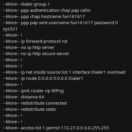
--More-- dialer-group 1
--More-- ppp authentication chap pap callin
--More-- ppp chap hostname fun161617
--More-- ppp pap sent-username fun161617 password 0
xyz321
--More-- !
--More-- ip forward-protocol nd
--More-- no ip http server
--More-- no ip http secure-server
--More-- !
--More-- !
--More-- ip nat inside source list 1 interface Dialer1 overload
--More-- ip route 0.0.0.0 0.0.0.0 Dialer1
--More-- !
--More-- ipv6 router rip RIPng
--More-- distance 64
--More-- redistribute connected
--More-- redistribute static
--More-- !
--More-- !
--More-- access-list 1 permit 172.27.0.0 0.0.255.255