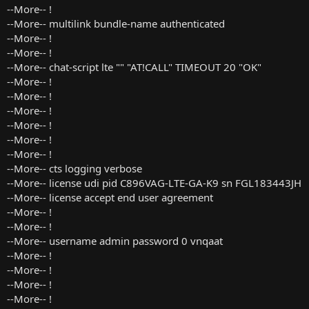
--More-- !
--More-- multilink bundle-name authenticated
--More-- !
--More-- !
--More-- chat-script lte "" "AT!CALL" TIMEOUT 20 "OK"
--More-- !
--More-- !
--More-- !
--More-- !
--More-- !
--More-- !
--More-- cts logging verbose
--More-- license udi pid C896VAG-LTE-GA-K9 sn FGL183443JH
--More-- license accept end user agreement
--More-- !
--More-- !
--More-- username admin password 0 vnqaat
--More-- !
--More-- !
--More-- !
--More-- !