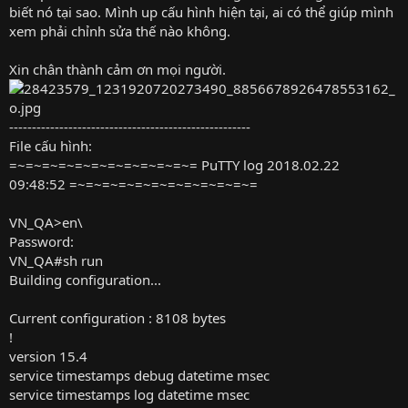
biết nó tại sao. Mình up cấu hình hiện tại, ai có thể giúp mình
xem phải chỉnh sửa thế nào không.
Xin chân thành cảm ơn mọi người.
-----------------------------------------------------
File cấu hình:
=~=~=~=~=~=~=~=~=~=~=~= PuTTY log 2018.02.22
09:48:52 =~=~=~=~=~=~=~=~=~=~=~=
VN_QA>en\
Password:
VN_QA#sh run
Building configuration...
Current configuration : 8108 bytes
!
version 15.4
service timestamps debug datetime msec
service timestamps log datetime msec