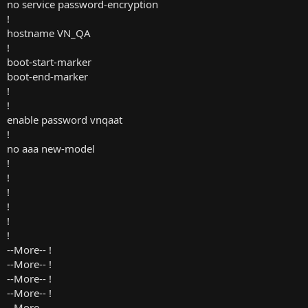
no service password-encryption
!
hostname VN_QA
!
boot-start-marker
boot-end-marker
!
!
enable password vnqaat
!
no aaa new-model
!
!
!
!
!
!
--More-- !
--More-- !
--More-- !
--More-- !
--More--