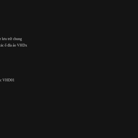
r lưu trữ chung
o các ổ đĩa ảo VHDx
mục VHD01