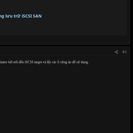
ng lưu trữ iSCSI SAN
#2
tiator kết nối đến iSCSI target và lấy các ổ cứng ảo để sử dụng.