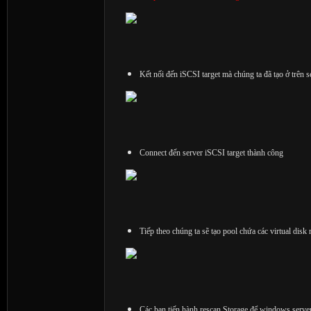
Kết nối đến iSCSI target mà chúng ta đã tạo ở trên s
Connect đến server iSCSI target thành công
Tiếp theo chúng ta sẽ tạo pool chứa các virtual disk
Các bạn tiến hành rescan Storage để windows server