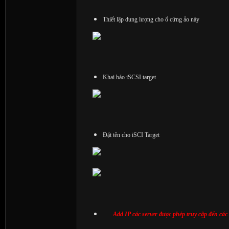
Thiết lập dung lượng cho ổ cứng ảo này
Khai báo iSCSI target
Đặt tên cho iSCI Target
Add IP các server được phép truy cập đến các