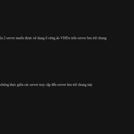
của 2 server muốn được sử dụng ổ cứng ảo VHDx trên server lưu trữ chung
hứng thực giữa các server truy cập đến server lưu trữ chung này