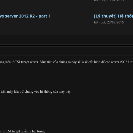
bởi
root
,
23/07/2015
s server 2012 R2 - part 1
[Lý thuyết] Hệ thố
bởi
root
,
23/07/2015
g trên iSCSI target server. Mục tiêu của chúng ta bây sẽ là sẽ cấu hình để các server iSCSI ini
r trên máy lưu trữ chung vào hệ thống của máy này.
r iSCSI target quản lý tập trung