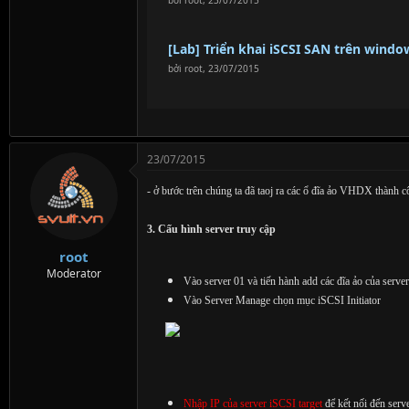
bởi
root
,
23/07/2015
[Lab] Triển khai iSCSI SAN trên window
bởi
root
,
23/07/2015
23/07/2015
- ở bước trên chúng ta đã taoj ra các ổ đĩa ảo VHDX thành côn
3. Cấu hình server truy cập
root
Moderator
Vào server 01 và tiến hành add các đĩa ảo của serve
Vào Server Manage chọn mục iSCSI Initiator
Nhập IP của server iSCSI target
để kết nối đến serve