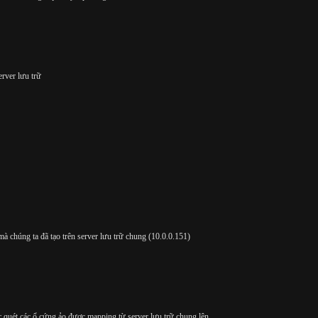
erver lưu trữ
 mà chúng ta đã tạo trên server lưu trữ chung (10.0.0.151)
 quét các ổ cứng ảo được mapping từ server lưu trữ chung lên