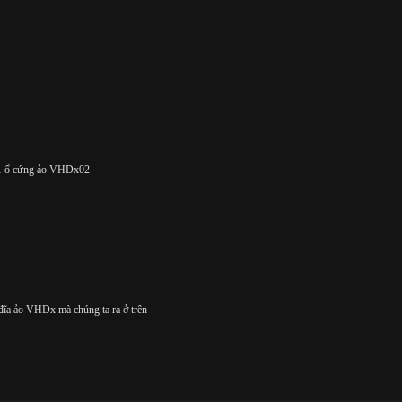
m 1 ổ cứng ảo VHDx02
 đĩa ảo VHDx mà chúng ta ra ở trên