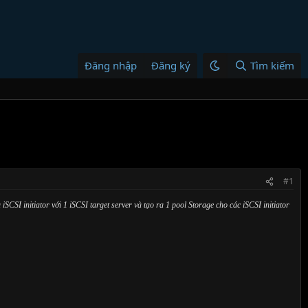
Đăng nhập
Đăng ký
Tìm kiếm
#1
iSCSI initiator với 1 iSCSI target server và tạo ra 1 pool Storage cho các iSCSI initiator