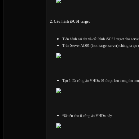
2. Cấu hình iSCSI target
Tiến hành cài đặt và cấu hình iSCSI target cho serve
Trên Server AD01 (iscsi target server) chúng ta tạ
Tạo 1 đĩa cứng ảo VHDx 01 được lưu trong thư 
Đặt tên cho ổ cứng ảo VHDx này