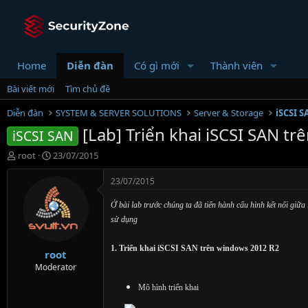
Home
Diễn đàn
Có gì mới
Thành viên
Bài viết mới
Tìm chủ đề
Diễn đàn
SYSTEM & SERVER SOLUTIONS
Server & Storage
iSCSI 
[Lab] Triển khai iSCSI SAN tr
iSCSI SAN
T
N
root
23/07/2015
h
g
r
à
23/07/2015
e
y
a
g
Ở bài lab trước chúng ta đã tiến hành cấu hình kết nối giữa i
d
ử
sử dụng
s
i
t
1. Triển khai iSCSI SAN trên windows 2012 R2
root
a
r
Moderator
t
Mô hình triển khai
e
r