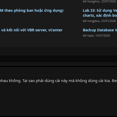
bởi
hongphuc
,
23/07/2026
i VM theo phòng ban hoặc ứng dụng)
Lab 23: Sử dụng V
charts, xác định b
bởi
hongphuc
,
23/07/2026
 và kết nối với VBR server, vCenter
Backup Database 
bởi
tayle
,
15/07/2026
nhau không. Tại sao phải dùng cái này mà không dùng cái kia. Be