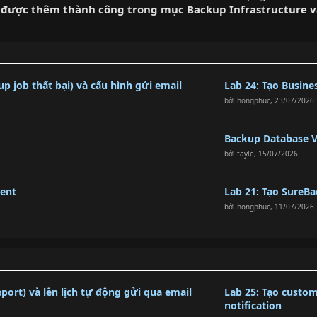
ry được thêm thành công trong mục Backup Infrastructure v
up job thất bại) và cấu hình gửi email
Lab 24: Tạo Busin
bởi
hongphuc
,
23/07/2026
Backup Database V
bởi
tayle
,
15/07/2026
gent
Lab 21: Tạo SureBa
bởi
hongphuc
,
11/07/2026
port) và lên lịch tự động gửi qua email
Lab 25: Tạo custom
notification