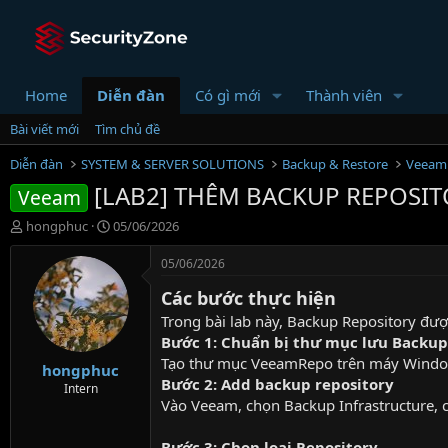
Home
Diễn đàn
Có gì mới
Thành viên
Bài viết mới
Tìm chủ đề
Diễn đàn
SYSTEM & SERVER SOLUTIONS
Backup & Restore
Veeam
[LAB2] THÊM BACKUP REPOSIT
Veeam
T
N
hongphuc
05/06/2026
h
g
r
à
05/06/2026
e
y
Các bước thực hiện
a
g
d
ử
Trong bài lab này, Backup Repository đư
s
i
Bước 1: Chuẩn bị thư mục lưu Backup
t
Tạo thư mục VeeamRepo trên máy Window
hongphuc
a
Bước 2: Add backup repository
r
Intern
Vào Veeam, chọn Backup Infrastructure, 
t
e
r
Bước 3: Chọn loại Repository