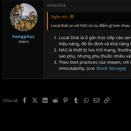
05/06/2026
l3g0n nói:
Local Disk so với NAS có ưu điểm gì hơn nhau
hongphuc
Local Disk là ổ gắn trực tiếp vào s
Intern
hiệu năng, độ ổn định và khả năng 
NAS là thiết bị lưu trữ mạng, thườ
sao phụ, nhưng phụ thuộc nhiều và
Theo best practices của Veeam, với 
immutability. (cre:
Block Storage
)
Facebook
X (Twitter)
LinkedIn
Reddit
Pinterest
Tumblr
WhatsApp
Email
Link
Chia sẻ: