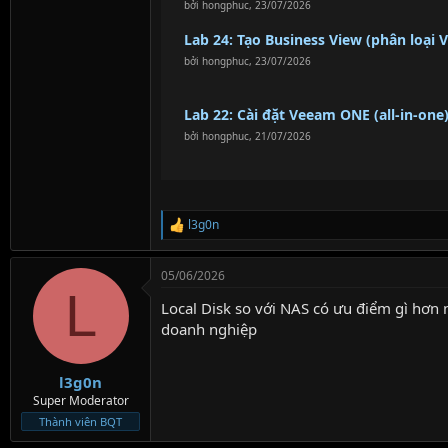
bởi
hongphuc
,
23/07/2026
Lab 24: Tạo Business View (phân loạ
bởi
hongphuc
,
23/07/2026
Lab 22: Cài đặt Veeam ONE (all-in-one)
bởi
hongphuc
,
21/07/2026
l3g0n
R
e
a
05/06/2026
c
L
t
Local Disk so với NAS có ưu điểm gì hơn 
i
o
doanh nghiệp
n
s
:
l3g0n
Super Moderator
Thành viên BQT