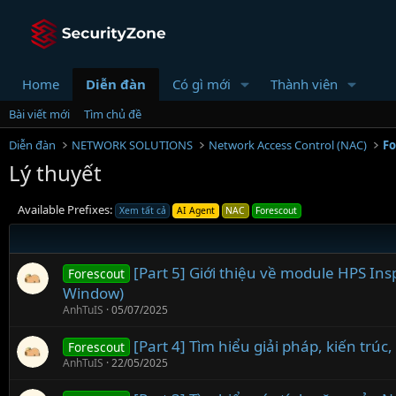
Home
Diễn đàn
Có gì mới
Thành viên
Bài viết mới
Tìm chủ đề
Diễn đàn
NETWORK SOLUTIONS
Network Access Control (NAC)
Fo
Lý thuyết
Available Prefixes:
Xem tất cả
AI Agent
NAC
Forescout
[Part 5] Giới thiệu về module HPS Ins
Forescout
Window)
AnhTuIS
05/07/2025
[Part 4] Tìm hiểu giải pháp, kiến trú
Forescout
AnhTuIS
22/05/2025