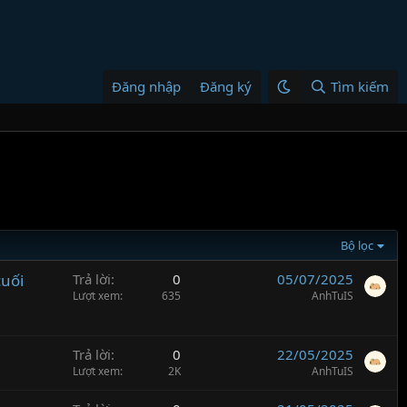
Đăng nhập
Đăng ký
Tìm kiếm
Bộ lọc
cuối
Trả lời
0
05/07/2025
Lượt xem
635
AnhTuIS
Trả lời
0
22/05/2025
Lượt xem
2K
AnhTuIS