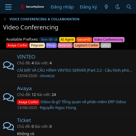
Đăng nhập
Đăng ký
VOICE CONFERENCING & COLLABORATION
Video Conferencing
Available Prefixes:
Xem tất cả
AI Agent
ValueHD
Video Conferencing
Avaya Confer
Polycom
Pexip
Asterisk
Logitech Confer
Jabra
VINTEO
Chủ đề
4
Bài viết
4
CÀI ĐẶT VÀ CẤU HÌNH VINTEO SERVER [Part 2.2 - Cấu hình phòng họp]
23/04/2026
clover.zz
Avaya
Chủ đề
12
Bài viết
24
Odoo là gì? Tổng quan về phần mềm ERP Odoo
Avaya Confer
13/08/2025
Nguyễn Ngọc Hùng
Ticket
Chủ đề
0
Bài viết
0
Không có