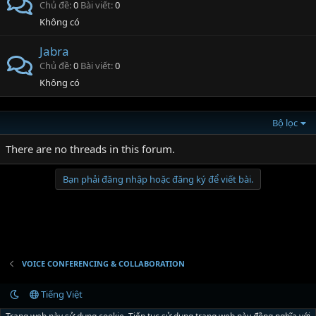
Chủ đề
0
Bài viết
0
Không có
Jabra
Chủ đề
0
Bài viết
0
Không có
Bộ lọc
There are no threads in this forum.
Bạn phải đăng nhập hoặc đăng ký để viết bài.
VOICE CONFERENCING & COLLABORATION
Tiếng Việt
Liên hệ
Quy định và Nội quy
Chính sách bảo mật
Trợ giúp
R