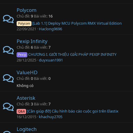
Polycom
Chủ đề
9
Bài viết
16
[Lab 1.1] Deploy MCU Polycom RMX Virtual Edition
Polycom
22/09/2021
Haclong9696
Pexip Infinity
Chủ đề
6
Bài viết
7
CHƯƠNG I. GIỚI THIỆU GIẢI PHÁP PEXIP INFINITY
Pexip
28/12/2025
duyxuan1991
ValueHD
Chủ đề
0
Bài viết
0
Không có
Asterisk
Chủ đề
3
Bài viết
7
[Cần giúp đỡ] Cấu hình báo cáo cuộc gọi trên Elastix
Q&A
16/12/2015
khachuy2705
Logitech