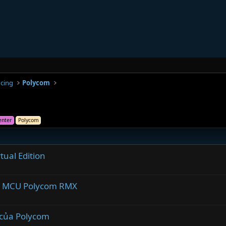
ncing
Polycom
enter
Polycom
ual Edition
on MCU Polycom RMX
 của Polycom