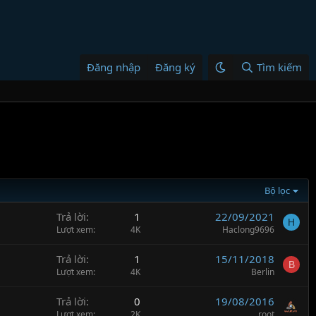
Đăng nhập
Đăng ký
Tìm kiếm
Bộ lọc
Trả lời
1
22/09/2021
H
Lượt xem
4K
Haclong9696
Trả lời
1
15/11/2018
B
Lượt xem
4K
Berlin
Trả lời
0
19/08/2016
Lượt xem
2K
root