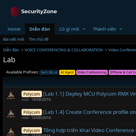
Home
Diễn đàn
Có gì mới
Thành viên
Bài viết mới
Tìm chủ đề
Diễn đàn
VOICE CONFERENCING & COLLABORATION
Video Confere
Lab
Available Prefixes:
Xem tất cả
AI Agent
Video Conferencing
IPPhone & Call C
[Lab 1.1] Deploy MCU Polycom RMX Virt
Polycom
root
18/08/2016
[Lab 1.4] Create Conference profile 
Polycom
root
19/08/2016
Tổng hợp triển khai Video Conference
Polycom
root
19/08/2016