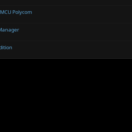
n MCU Polycom
 Manager
dition