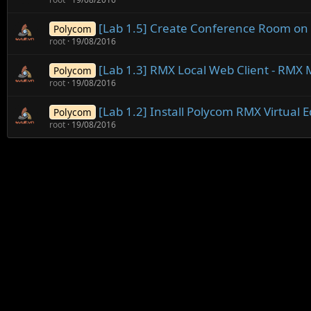
[Lab 1.5] Create Conference Room o
Polycom
root
19/08/2016
[Lab 1.3] RMX Local Web Client - RMX
Polycom
root
19/08/2016
[Lab 1.2] Install Polycom RMX Virtual E
Polycom
root
19/08/2016