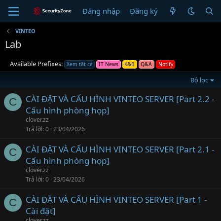
Đăng nhập
Đăng ký
VINTEO
Lab
Available Prefixes:
Xem tất cả
IT News
K&B
Q&A
Notify
Bộ lọc
CÀI ĐẶT VÀ CẤU HÌNH VINTEO SERVER [Part 2.2 -
C
Cấu hình phòng họp]
clover.zz
Trả lời
0
23/04/2026
CÀI ĐẶT VÀ CẤU HÌNH VINTEO SERVER [Part 2.1 -
C
Cấu hình phòng họp]
clover.zz
Trả lời
0
23/04/2026
CÀI ĐẶT VÀ CẤU HÌNH VINTEO SERVER [Part 1 -
C
Cài đặt]
clover.zz