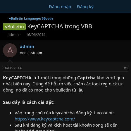
Đăng nhập
Đăng ký
vBulletin Language/BBcode
KeyCAPTCHA trong VBB
vBulletin
T
N
admin
16/06/2014
h
g
r
à
admin
A
e
y
Administrator
a
g
d
ử
s
i
16/06/2014
#1
t
a
KeyCAPTCHA
là 1 một trong những
Captcha
khó vượt qua
r
nhất hiện nay. Dùng để hỗ trợ việc chặn các tool reg nick tự
t
động, nó đã có mod cho vbulletin từ lâu
e
r
Sau đây là cách cài đặt:
Vào trang chủ của keycaptcha đăng ký 1 account:
https://www.keycaptcha.com/
Sau khi đăng ký và kích hoạt tài khoản xong sẽ đến
bước
add new site