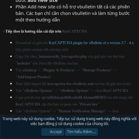
Phần Add new site có hỗ trợ vbulletin tất cả các phiên
bản. Các bạn chỉ cần chọn vbulletin và làm từng bước
một theo hướng dẫn
-
Tiếp theo là hướng dẫn cài đặt trên
KeyCAPTCHA
Download và giải nén
KeyCAPTCHA plugin for vBulletin of a version 3.7 - 4.x
.
(tùy phiên version vbb của bạn nhé)
Copy file class_
humanverify_keycaptcha.php
vừa giải nén vào thư mục
"
includes
" trên Host đặt vBulletin của bạn
Vào
admincp
->
"
Plugins & Products
" -> "
Manage Products
" ->
"
Add/Import Product
".
Thực hiện import file
keycaptcha-for-vbulletin.xml
mà bạn đã giải nén ở trên
Vào "
vBulletin Options
" -> "
vBulletin Options
" -> chọn
KeyCAPTCHA
Copy private key
epvádiixkkajsdhfksahdfkAkmmf083832
mà trên trang chủ
KeyCAPTCHA
cấp cho bạn và
paste vào "
Private key"
Vào "vBulletin Options" -> "
Human Verification Manage
r" -> chọn
KeyCAPTCHA
. .
Trang web này sử dụng cookie. Tiếp tục sử dụng trang web này đồng nghĩa với
việc bạn đồng ý sử dụng cookie của chúng tôi.
done
Accept
Tìm hiểu thêm.…