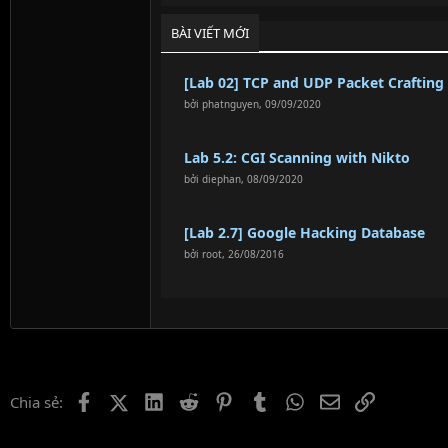
BÀI VIẾT MỚI
[Lab 02] TCP and UDP Packet Craftin
bởi
phatnguyen
,
09/09/2020
Lab 5.2: CGI Scanning with Nikto
bởi
diephan
,
08/09/2020
[Lab 2.7] Google Hacking Database
bởi
root
,
26/08/2016
Facebook
X (Twitter)
LinkedIn
Reddit
Pinterest
Tumblr
WhatsApp
Email
Link
Chia sẻ: