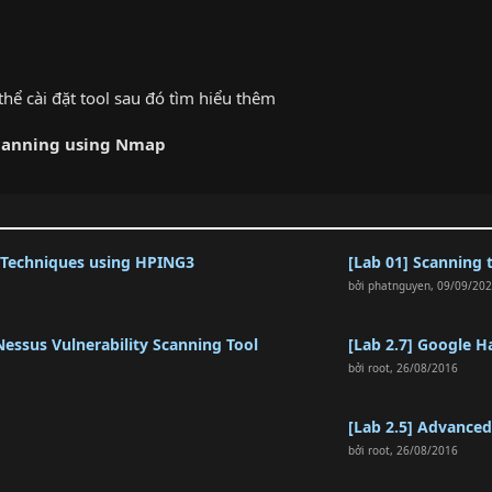
thể cài đặt tool sau đó tìm hiểu thêm
canning using Nmap
g Techniques using HPING3
[Lab 01] Scanning 
bởi
phatnguyen
,
09/09/20
Nessus Vulnerability Scanning Tool
[Lab 2.7] Google 
bởi
root
,
26/08/2016
[Lab 2.5] Advance
bởi
root
,
26/08/2016