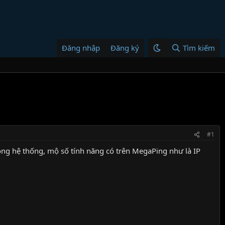
Đăng nhập
Đăng ký
Tìm kiếm
#1
rong hệ thống, mộ số tính năng có trên MegaPing như là IP