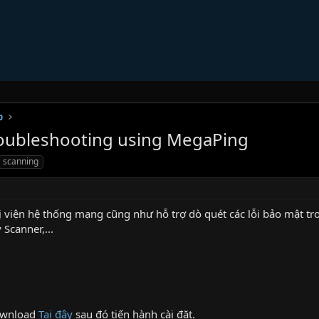
b
roubleshooting using MegaPing
scanning
rị viện hệ thống mạng cũng như hỗ trợ dò quét các lỗi bảo mật t
 Scanner,...
download
Tại đây
sau đó tiến hành cài đặt.