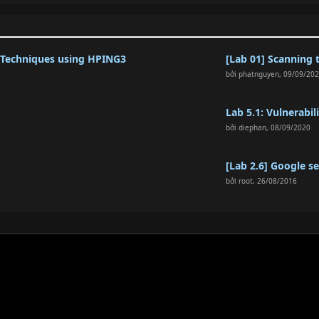
g Techniques using HPING3
[Lab 01] Scanning 
bởi
phatnguyen
,
09/09/20
Lab 5.1: Vulnerabi
bởi
diephan
,
08/09/2020
[Lab 2.6] Google s
bởi
root
,
26/08/2016