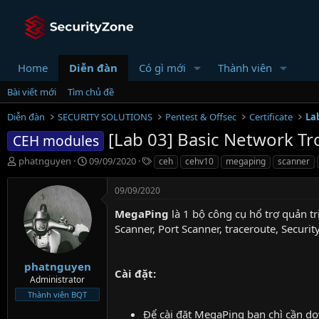
Home
Diễn đàn
Có gì mới
Thành viên
Bài viết mới
Tìm chủ đề
Diễn đàn
SECURITY SOLUTIONS
Pentest & Offsec
Certificate
La
[Lab 03] Basic Network T
CEH modules
T
N
T
phatnguyen
09/09/2020
ceh
cehv10
megaping
scanner
h
g
ừ
r
à
k
09/09/2020
e
y
h
a
g
ó
MegaPing
là 1 bộ công cụ hổ trợ quản t
d
ử
a
Scanner, Port Scanner, traceroute, Security
s
i
t
a
phatnguyen
Cài đặt:
r
Administrator
t
Thành viên BQT
e
Để cài đặt MegaPing bạn chì cần 
r