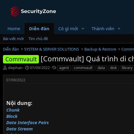
Home
Diễn đàn
Có gì mới
Thành viên
Bài viết mới
Tìm chủ đề
Diễn đàn
SYSTEM & SERVER SOLUTIONS
Backup & Restore
Commv
[Commvault] Quá trình di c
Commvault
T
N
T
diephan
07/09/2022
agent
commvault
data
disk
library
h
g
ừ
r
à
k
07/09/2022
e
y
h
a
g
ó
d
ử
a
s
i
Nội dung:
t
Chunk
a
Block
r
t
Data Interface Pairs
e
Data Stream
r