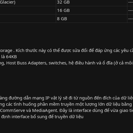
Glacier)
32 GB
---
16 GB
---
8 GB
---
 storage . Kích thước này có thể được sửa đổi để đáp ứng các yêu 
 là 64KB
g, Host Buss Adapters, switches, hệ điều hành và ổ đĩa (ở cả môi
 ràng đường dẫn mạng IP vật lý sẽ đi từ nguồn đến đích của dữ li
ong các tình huống phần mềm truyền một lượng lớn dữ liệu bằng
t CommServe và MediaAgent. Đây là interface dùng để vừa giao ti
định interface bổ sung để truyền dữ liệu