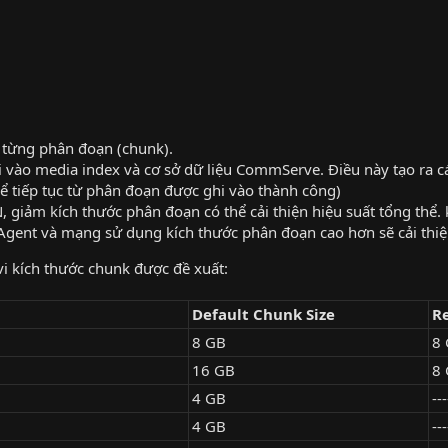
 từng phân đoạn (chunk).
i vào media index và cơ sở dữ liệu CommServe. Điều này tạo ra cá
hể tiếp tục từ phân đoạn được ghi vào thành công)
giảm kích thước phân đoạn có thể cải thiện hiệu suất tổng thể. 
aAgent và mạng sử dụng kích thước phân đoạn cao hơn sẽ cải thiệ
i kích thước chunk được đề xuất:
Default Chunk Size
R
8 GB
8 
16 GB
8 
4 GB
---
4 GB
---