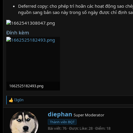
Deferred copy: cho phép trì hoãn các hoạt động sao chép
nguồn sang bản sao này trong số ngày được chỉ định sau
Đính kèm
1662525182493.png
99.1 KB · Lượt xem: 0
l3g0n
R
e
a
W
diephan
Super Moderator
c
r
t
Thành viên BQT
i
i
Bài viết
76
Được Like
28
Điểm
18
t
o