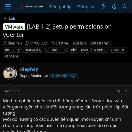
Đăng nhập
Đăng ký
Lab
[LAB 1.2] Setup permissions on
VMware
vCenter
T
N
T
diephan
14/08/2021
active
clusters
datastores
h
g
ừ
directory
managing
permission
role
user
vcenter
vmware
r
à
k
vsphere
e
y
h
a
g
ó
diephan
d
ử
a
s
i
Super Moderator
Thành viên BQT
t
a
r
14/08/2021
#1
t
Mô hình phân quyền cho hệ thống vCenter Server dựa vào
e
việc gán quyền cho các đối tượng trong cấu trúc phân cấp đối
r
tượng.
Mỗi đối tượng có các quyền liên quan, mỗi quyền chỉ định
cho một group hoặc user mà group hoặc user đó có đặc
quyền trên đối tượng