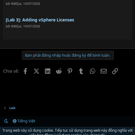
bởi
NMQui
,
14/07/2026
[Lab 3]: Adding vSphere Licenses
bởi
NMQui
,
14/07/2026
Bạn phải đăng nhập hoặc đăng ký để bình luận.
Facebook
X (Twitter)
LinkedIn
Reddit
Pinterest
Tumblr
WhatsApp
Email
Link
Chia sẻ:
Lab
Tiếng Việt
Liên hệ
Quy định và Nội quy
Chính sách bảo mật
Trợ giúp
R
Trang web này sử dụng cookie. Tiếp tục sử dụng trang web này đồng nghĩa với
S