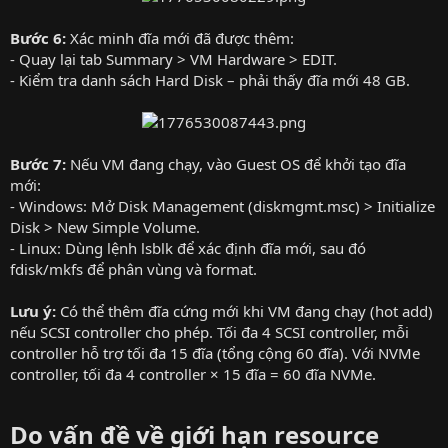
Bước 6:
Xác minh đĩa mới đã được thêm:
- Quay lại tab Summary > VM Hardware > EDIT.
- Kiểm tra danh sách Hard Disk – phải thấy đĩa mới 48 GB.
Bước 7:
Nếu VM đang chạy, vào Guest OS để khởi tạo đĩa
mới:
- Windows: Mở Disk Management (diskmgmt.msc) > Initialize
Disk > New Simple Volume.
- Linux: Dùng lệnh lsblk để xác định đĩa mới, sau đó
fdisk/mkfs để phân vùng và format.
Lưu ý:
Có thể thêm đĩa cứng mới khi VM đang chạy (hot add)
nếu SCSI controller cho phép. Tối đa 4 SCSI controller, mỗi
controller hỗ trợ tối đa 15 đĩa (tổng cộng 60 đĩa). Với NVMe
controller, tối đa 4 controller × 15 đĩa = 60 đĩa NVMe.
Do vấn đề về giới hạn resource