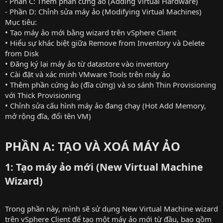
- Phần C: Thêm phần cứng ảo (Adding Virtual Hardware)
- Phần D: Chỉnh sửa máy ảo (Modifying Virtual Machines)
Mục tiêu:
• Tạo máy ảo mới bằng wizard trên vSphere Client
• Hiểu sự khác biệt giữa Remove from Inventory và Delete
from Disk
• Đăng ký lại máy ảo từ datastore vào inventory
• Cài đặt và xác minh VMware Tools trên máy ảo
• Thêm phần cứng ảo (đĩa cứng) và so sánh Thin Provisioning
với Thick Provisioning
• Chỉnh sửa cấu hình máy ảo đang chạy (Hot Add Memory,
mở rộng đĩa, đổi tên VM)
PHẦN A: TẠO VÀ XOÁ MÁY ẢO
1: Tạo máy ảo mới (New Virtual Machine
Wizard)
Trong phần này, mình sẽ sử dụng New Virtual Machine wizard
trên vSphere Client để tạo một máy ảo mới từ đầu, bao gồm