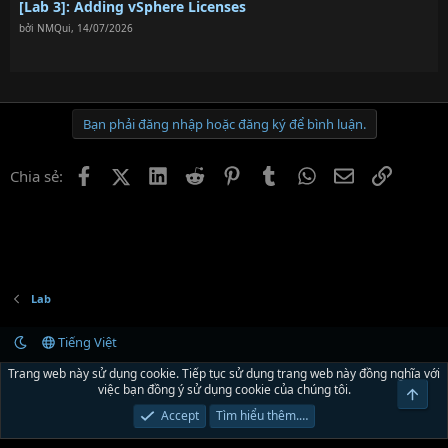
[Lab 3]: Adding vSphere Licenses
bởi
NMQui
,
14/07/2026
Bạn phải đăng nhập hoặc đăng ký để bình luận.
Facebook
X (Twitter)
LinkedIn
Reddit
Pinterest
Tumblr
WhatsApp
Email
Link
Chia sẻ:
Lab
Tiếng Việt
Liên hệ
Quy định và Nội quy
Chính sách bảo mật
Trợ giúp
R
Trang web này sử dụng cookie. Tiếp tục sử dụng trang web này đồng nghĩa với
S
việc bạn đồng ý sử dụng cookie của chúng tôi.
Top
S
®
Community platform by XenForo
© 2010-2024 XenForo Ltd.
Xenforo Theme by
Accept
Tìm hiểu thêm.…
© XenTR
|
Xenforo Theme
© by ©XenTR