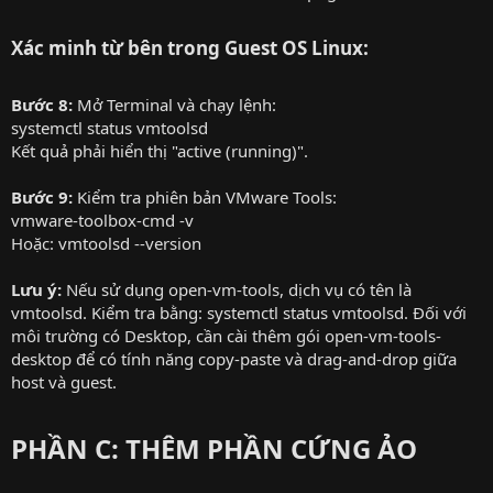
Xác minh từ bên trong Guest OS Linux:
Bước 8:
Mở Terminal và chạy lệnh:
systemctl status vmtoolsd
Kết quả phải hiển thị "active (running)".
Bước 9:
Kiểm tra phiên bản VMware Tools:
vmware-toolbox-cmd -v
Hoặc: vmtoolsd --version
Lưu ý:
Nếu sử dụng open-vm-tools, dịch vụ có tên là
vmtoolsd. Kiểm tra bằng: systemctl status vmtoolsd. Đối với
môi trường có Desktop, cần cài thêm gói open-vm-tools-
desktop để có tính năng copy-paste và drag-and-drop giữa
host và guest.
PHẦN C: THÊM PHẦN CỨNG ẢO