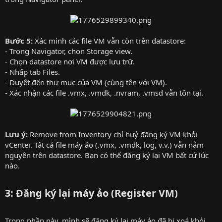
Bước 5:
Xác minh các file VM vẫn còn trên datastore:
- Trong Navigator, chọn Storage view.
- Chọn datastore nơi VM được lưu trữ.
- Nhấp tab Files.
- Duyệt đến thư mục của VM (cùng tên với VM).
- Xác nhận các file .vmx, .vmdk, .nvram, .vmsd vẫn tồn tại.
Lưu ý:
Remove from Inventory chỉ huỷ đăng ký VM khỏi
vCenter. Tất cả file máy ảo (.vmx, .vmdk, log, v.v.) vẫn nằm
nguyên trên datastore. Bạn có thể đăng ký lại VM bất cứ lúc
nào.
3: Đăng ký lại máy ảo (Register VM)
Trong phần này, mình sẽ đăng ký lại máy ảo đã bị xoá khỏi