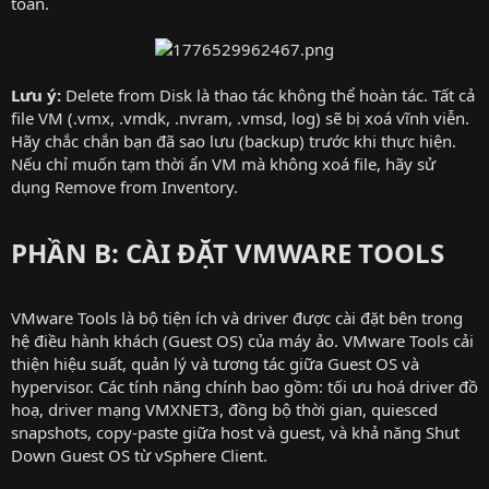
toàn.
Lưu ý:
Delete from Disk là thao tác không thể hoàn tác. Tất cả
file VM (.vmx, .vmdk, .nvram, .vmsd, log) sẽ bị xoá vĩnh viễn.
Hãy chắc chắn bạn đã sao lưu (backup) trước khi thực hiện.
Nếu chỉ muốn tạm thời ẩn VM mà không xoá file, hãy sử
dụng Remove from Inventory.
PHẦN B: CÀI ĐẶT VMWARE TOOLS
VMware Tools là bộ tiện ích và driver được cài đặt bên trong
hệ điều hành khách (Guest OS) của máy ảo. VMware Tools cải
thiện hiệu suất, quản lý và tương tác giữa Guest OS và
hypervisor. Các tính năng chính bao gồm: tối ưu hoá driver đồ
hoạ, driver mạng VMXNET3, đồng bộ thời gian, quiesced
snapshots, copy-paste giữa host và guest, và khả năng Shut
Down Guest OS từ vSphere Client.