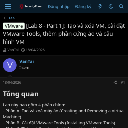
Đăng nhập
Đăng ký
Lab
[Lab 8 - Part 1]: Tạo và xóa VM, cài đặt
VMware
VMware Tools, thêm phần cứng ảo và cấu
hình VM
T
N
VanTai
18/04/2026
h
g
r
à
VanTai
V
e
y
Intern
a
g
d
ử
s
i
18/04/2026
#1
t
a
Tổng quan
r
t
Lab này bao gồm 4 phần chính:
e
- Phần A: Tạo và xoá máy ảo (Creating and Removing a Virtual
r
Machine)
- Phần B: Cài đặt VMware Tools (Installing VMware Tools)